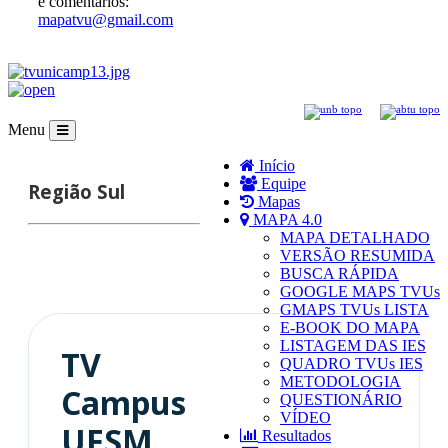
e comentários:
mapatvu@gmail.com
Menu
Início
Equipe
Região
Sul
Mapas
MAPA 4.0
MAPA DETALHADO
VERSÃO RESUMIDA
BUSCA RÁPIDA
GOOGLE MAPS TVUs
GMAPS TVUs LISTA
E-BOOK DO MAPA
LISTAGEM DAS IES
TV
QUADRO TVUs IES
METODOLOGIA
Campus
QUESTIONÁRIO
VÍDEO
UFSM
Resultados