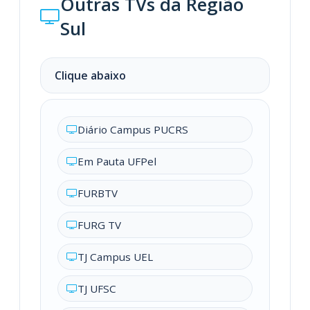
Outras TVs da Região
Sul
Clique abaixo
Diário Campus PUCRS
Em Pauta UFPel
FURBTV
FURG TV
TJ Campus UEL
TJ UFSC