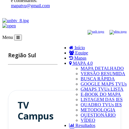
e comentários:
mapatvu@gmail.com
Menu
Início
Equipe
Região
Sul
Mapas
MAPA 4.0
MAPA DETALHADO
VERSÃO RESUMIDA
BUSCA RÁPIDA
GOOGLE MAPS TVUs
GMAPS TVUs LISTA
E-BOOK DO MAPA
LISTAGEM DAS IES
TV
QUADRO TVUs IES
METODOLOGIA
Campus
QUESTIONÁRIO
VÍDEO
Resultados