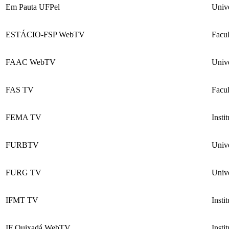
Em Pauta UFPel
Unive
ESTÁCIO-FSP WebTV
Facul
FAAC WebTV
Unive
FAS TV
Facu
FEMA TV
Insti
FURBTV
Univ
FURG TV
Univ
IFMT TV
Insti
IF Quixadá WebTV
Insti