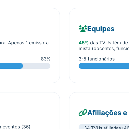
Equipes
a. Apenas 1 emissora
45%
das TVUs têm de 3
mista (docentes, funcio
83%
3-5 funcionários
Afiliações e
 eventos (36)
34 TVUs afiliadas (4