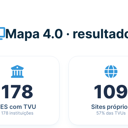
Mapa 4.0 · resultad
178
109
IES com TVU
Sites próprio
178 instituições
57% das TVUs