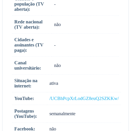
população (TV
-
aberta):
Rede nacional
não
(TV aberta):
Cidades e
assinantes (TV
-
paga):
Canal
não
universitário:
Situação na
ativa
internet:
YouTube:
/UCBhPcpXrLodGZ8euQ2SZKKw/
Postagens
semanalmente
(YouTube):
Facebook:
não