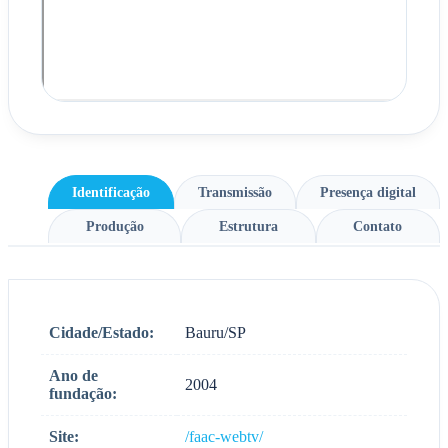
Identificação
Transmissão
Presença digital
Produção
Estrutura
Contato
Cidade/Estado:
Bauru/SP
Ano de
2004
fundação:
Site:
/faac-webtv/