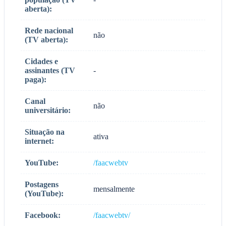
aberta):
Rede nacional
não
(TV aberta):
Cidades e
assinantes (TV
-
paga):
Canal
não
universitário:
Situação na
ativa
internet:
YouTube:
/faacwebtv
Postagens
mensalmente
(YouTube):
Facebook:
/faacwebtv/