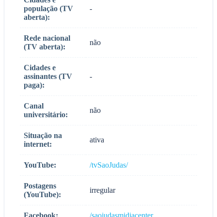
população (TV
-
aberta):
Rede nacional
não
(TV aberta):
Cidades e
assinantes (TV
-
paga):
Canal
não
universitário:
Situação na
ativa
internet:
YouTube:
/tvSaoJudas/
Postagens
irregular
(YouTube):
Facebook:
/saojudasmidiacenter