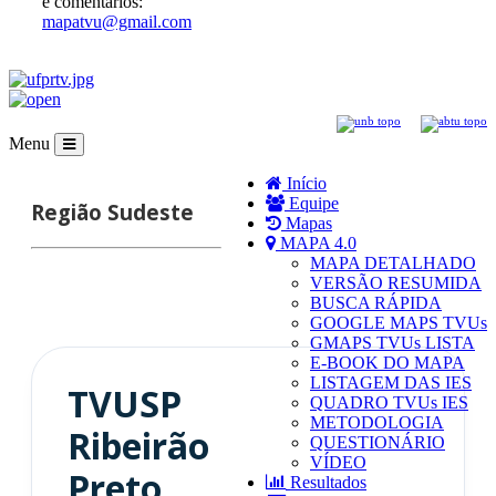
e comentários:
mapatvu@gmail.com
Menu
Início
Equipe
Região
Sudeste
Mapas
MAPA 4.0
MAPA DETALHADO
VERSÃO RESUMIDA
BUSCA RÁPIDA
GOOGLE MAPS TVUs
GMAPS TVUs LISTA
E-BOOK DO MAPA
LISTAGEM DAS IES
TVUSP
QUADRO TVUs IES
METODOLOGIA
Ribeirão
QUESTIONÁRIO
VÍDEO
Preto
Resultados