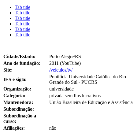
Tab title
Tab title
Tab title
Tab title
Tab title
Tab title
Cidade/Estado:
Porto Alegre/RS
Ano de fundação:
2011 (YouTube)
Site:
/veiculos/tv/
Pontifícia Universidade Católica do Rio
IES e sigla:
Grande do Sul - PUCRS
Organização:
universidade
Categoria:
privada sem fins lucrativos
Mantenedora:
União Brasileira de Educação e Assistência
Subordinação:
Subordinação a
curso:
Afiliações:
não