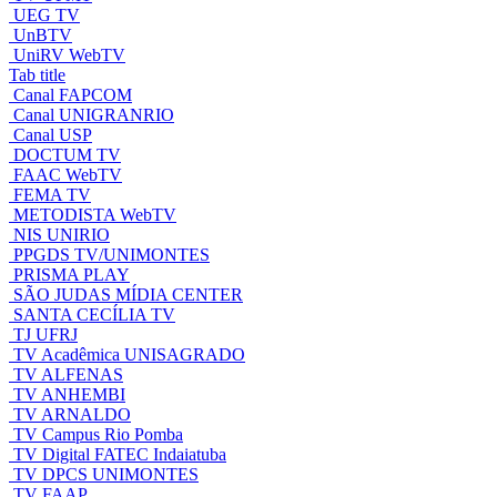
UEG TV
UnBTV
UniRV WebTV
Tab title
Canal FAPCOM
Canal UNIGRANRIO
Canal USP
DOCTUM TV
FAAC WebTV
FEMA TV
METODISTA WebTV
NIS UNIRIO
PPGDS TV/UNIMONTES
PRISMA PLAY
SÃO JUDAS MÍDIA CENTER
SANTA CECÍLIA TV
TJ UFRJ
TV Acadêmica UNISAGRADO
TV ALFENAS
TV ANHEMBI
TV ARNALDO
TV Campus Rio Pomba
TV Digital FATEC Indaiatuba
TV DPCS UNIMONTES
TV FAAP