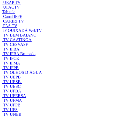
UEAP TV
UFACTV
Tab title
Canal IFPE
CARIRI TV
FAS TV
IF QUIXADÁ WebTV
TV BEM BAIANO
TV CAATINGA
TV CESVASF
TV IFBA
TV IFBA Brumado
TV IFCE
TV IFMA
TV IFPB
TV OLHOS D’ÁGUA
TV UEPB
TV UESB
TV UESC
TV UFBA
TV UFERSA
TV UFMA
TV UFPB
TV UFS
TV UNEB