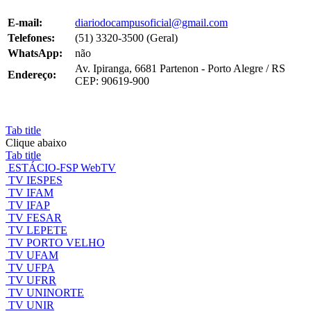
E-mail:
diariodocampusoficial@gmail.com
Telefones:
(51) 3320-3500 (Geral)
WhatsApp:
não
Av. Ipiranga, 6681 Partenon - Porto Alegre / RS
Endereço:
CEP: 90619-900
Tab title
Clique abaixo
Tab title
ESTÁCIO-FSP WebTV
TV IESPES
TV IFAM
TV IFAP
TV FESAR
TV LEPETE
TV PORTO VELHO
TV UFAM
TV UFPA
TV UFRR
TV UNINORTE
TV UNIR