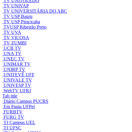
TV UNITOLEDO
TV UNIVAP
TV UNIVERSITÁRIA DO ABC
TV USP Bauru
TV USP Piracicaba
TVUSP Ribeirão Preto
TV UVA
TV VIÇOSA
TV ZUMBI
UCB TV
UNA TV
UNEC TV
UNIMAR TV
UNIRP TV
UNITEVÊ UFF
UNIVALE TV
UNIVESP TV
WebTV UFRJ
Tab title
Diário Campus PUCRS
Em Pauta UFPel
FURBTV
FURG TV
TJ Campus UEL
TJ UFSC