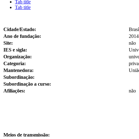
Tab title
Tab title
Cidade/Estado:
Bras
Ano de fundação:
2014
Site:
não
IES e sigla:
Univ
Organização:
univ
Categoria:
priva
Mantenedora:
União
Subordinação:
Subordinação a curso:
Afiliações:
não
Meios de transmissão: