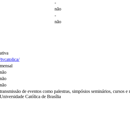
-
não
-
não
ativa
/tvcatolica/
mensal
não
não
não
transmissão de eventos como palestras, simpósios seminários, cursos e
Universidade Católica de Brasília