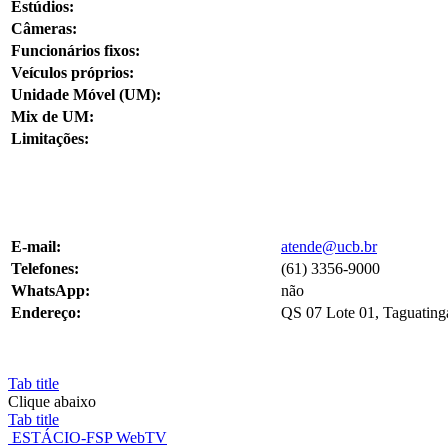
Estúdios:
Câmeras:
Funcionários fixos:
Veículos próprios:
Unidade Móvel (UM):
Mix de UM:
Limitações:
E-mail:
atende@ucb.br
Telefones:
(61) 3356-9000
WhatsApp:
não
Endereço:
QS 07 Lote 01, Taguating
Tab title
Clique abaixo
Tab title
ESTÁCIO-FSP WebTV