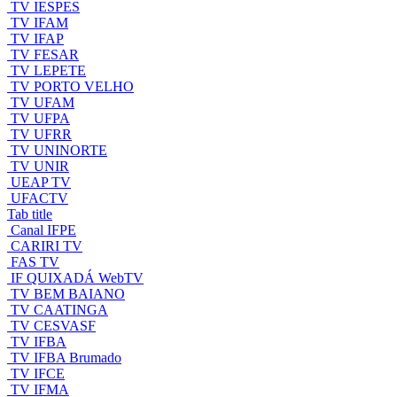
TV IESPES
TV IFAM
TV IFAP
TV FESAR
TV LEPETE
TV PORTO VELHO
TV UFAM
TV UFPA
TV UFRR
TV UNINORTE
TV UNIR
UEAP TV
UFACTV
Tab title
Canal IFPE
CARIRI TV
FAS TV
IF QUIXADÁ WebTV
TV BEM BAIANO
TV CAATINGA
TV CESVASF
TV IFBA
TV IFBA Brumado
TV IFCE
TV IFMA