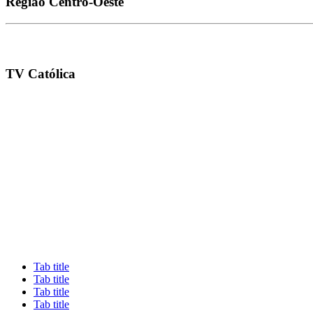
Região
Centro-Oeste
TV Católica
Tab title
Tab title
Tab title
Tab title