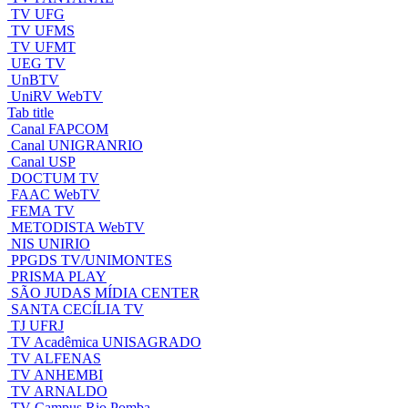
TV UFG
TV UFMS
TV UFMT
UEG TV
UnBTV
UniRV WebTV
Tab title
Canal FAPCOM
Canal UNIGRANRIO
Canal USP
DOCTUM TV
FAAC WebTV
FEMA TV
METODISTA WebTV
NIS UNIRIO
PPGDS TV/UNIMONTES
PRISMA PLAY
SÃO JUDAS MÍDIA CENTER
SANTA CECÍLIA TV
TJ UFRJ
TV Acadêmica UNISAGRADO
TV ALFENAS
TV ANHEMBI
TV ARNALDO
TV Campus Rio Pomba