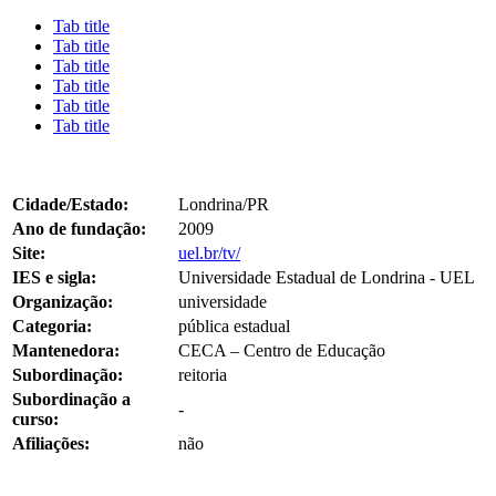
Tab title
Tab title
Tab title
Tab title
Tab title
Tab title
Cidade/Estado:
Londrina/PR
Ano de fundação:
2009
Site:
uel.br/tv/
IES e sigla:
Universidade Estadual de Londrina - UEL
Organização:
universidade
Categoria:
pública estadual
Mantenedora:
CECA – Centro de Educação
Subordinação:
reitoria
Subordinação a
-
curso:
Afiliações:
não