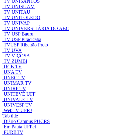
TV UNISANTOS
TV UNISUAM
TV UNITAU
TV UNITOLEDO
TV UNIVAP
TV UNIVERSITÁRIA DO ABC
TV USP Bauru
TV USP Piracicaba
TVUSP Ribeirão Preto
TV UVA
TV VIÇOSA
TV ZUMBI
UCB TV
UNA TV
UNEC TV
UNIMAR TV
UNIRP TV
UNITEVÊ UFF
UNIVALE TV
UNIVESP TV
WebTV UFRJ
Tab title
Diário Campus PUCRS
Em Pauta UFPel
FURBTV