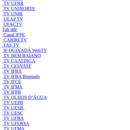
TV UFRR
TV UNINORTE
TV UNIR
UEAP TV
UFACTV
Tab title
Canal IFPE
CARIRI TV
FAS TV
IF QUIXADÁ WebTV
TV BEM BAIANO
TV CAATINGA
TV CESVASF
TV IFBA
TV IFBA Brumado
TV IFCE
TV IFMA
TV IFPB
TV OLHOS D’ÁGUA
TV UEPB
TV UESB
TV UESC
TV UFBA
TV UFERSA
TV UFMA