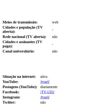
Meios de transmissão:
web
Cidades e população (TV
-
aberta):
Rede nacional (TV aberta):
não
Cidades e assinantes (TV
-
paga):
Canal universitário:
não
Situação na internet:
ativa
YouTube:
/tvuel/
Postagens (YouTube):
diariamente
Facebook:
/TV-UEl/
Instagram:
/tvuel/
Twitter:
não